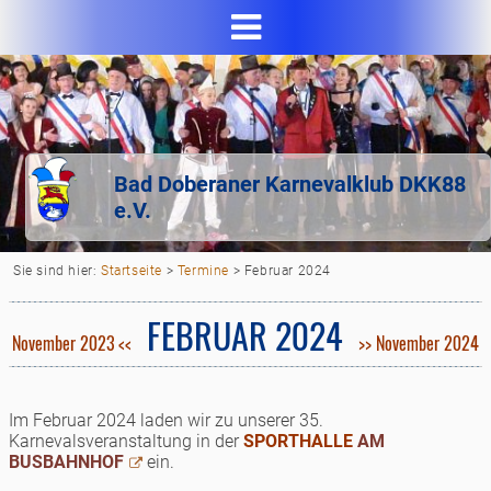
Bad Doberaner Karnevalklub DKK88
e.V.
Sie sind hier:
Startseite
>
Termine
>
Februar 2024
FEBRUAR 2024
November 2023 <<
>> November 2024
Im Februar 2024 laden wir zu unserer 35.
Karnevalsveranstaltung in der
SPORTHALLE
AM
BUSBAHNHOF
ein.