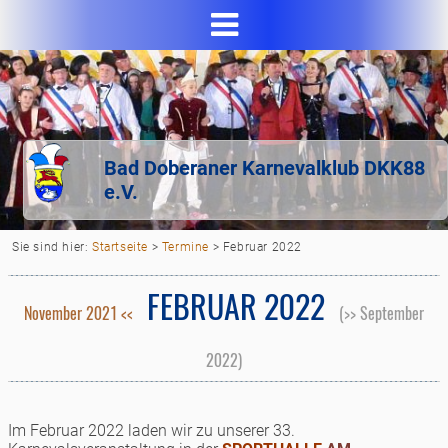
Bad Doberaner Karnevalklub DKK88
e.V.
Sie sind hier:
Startseite
>
Termine
>
Februar 2022
FEBRUAR 2022
November 2021 <<
(>> September
2022)
Im Februar 2022 laden wir zu unserer 33.