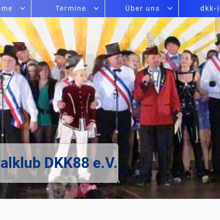
ome
Termine
Über uns
dkk-
alklub DKK88 e.V.