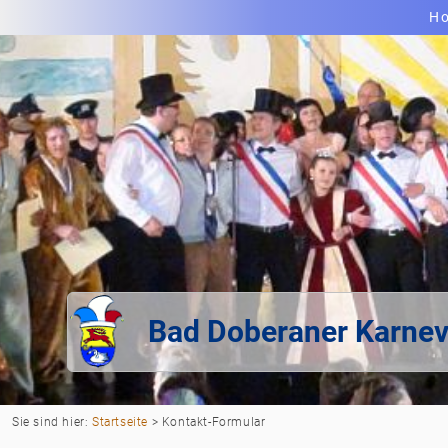
H
Bad Doberaner Karnev
Sie sind hier:
Startseite
>
Kontakt-Formular