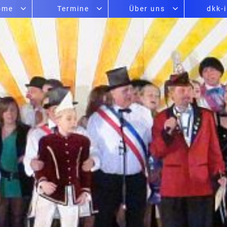
ome
Termine
Über uns
dkk-