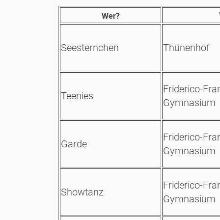
Wer?
Seesternchen
Thünenhof
Friderico-Fr
Teenies
Gymnasium
Friderico-Fr
Garde
Gymnasium
Friderico-Fr
Showtanz
Gymnasium