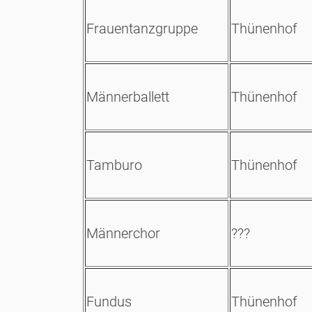
Frauentanzgruppe
Thünenhof
Männerballett
Thünenhof
Tamburo
Thünenhof
Männerchor
???
Fundus
Thünenhof